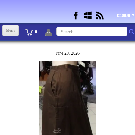
English
▼
Menu
0
ACCUEIL
June 20, 2026
TINTIN STATUETTES, OBJETS ET VETEMENTS
▼
STATUETTES BD RESINE et PLOMB
▼
ANDRE FRANQUIN OBJETS ET VETEMENTS
▼
BECASSINE OU BETTY BOOP OBJETS ET VETEMENTS
▼
TEX AVERY OBJETS ET VETEMENTS
▼
WARNER OBJETS ET VETEMENTS
▼