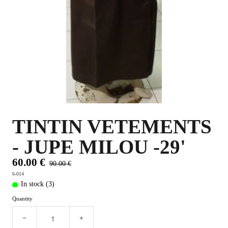
PLUS D'OBJETS ET VETEMENTS BD
▼
IDEES CADEAUX ET PLUS
▼
BYZANCE
▼
TINTIN VETEMENTS
- JUPE MILOU -29'
60.00 €
90.00 €
6-014
In stock (3)
Quantity
−
+