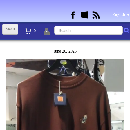
English
▼
Menu
0
ACCUEIL
June 20, 2026
TINTIN STATUETTES, OBJETS ET VETEMENTS
▼
STATUETTES BD RESINE et PLOMB
▼
ANDRE FRANQUIN OBJETS ET VETEMENTS
▼
BECASSINE OU BETTY BOOP OBJETS ET VETEMENTS
▼
TEX AVERY OBJETS ET VETEMENTS
▼
WARNER OBJETS ET VETEMENTS
▼