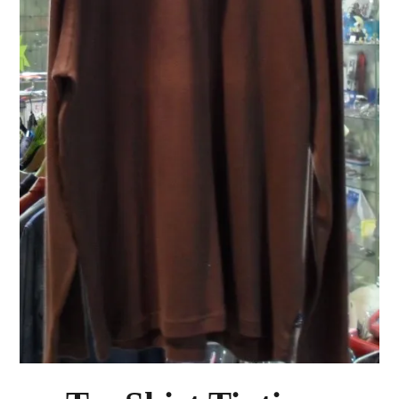
PLUS D'OBJETS ET VETEMENTS BD
▼
IDEES CADEAUX ET PLUS
▼
BYZANCE
▼