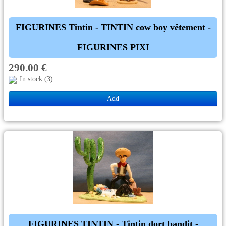
PLUS D'OBJETS ET VETEMENTS BD
▼
FIGURINES Tintin - TINTIN cow boy vêtement -
IDEES CADEAUX ET PLUS
▼
FIGURINES PIXI
290.00 €
BYZANCE
▼
In stock (3)
Add
FIGURINES TINTIN - Tintin dort bandit -