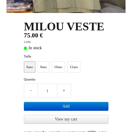
PLUS D'OBJETS ET VETEMENTS BD
▼
MILOU VESTE
IDEES CADEAUX ET PLUS
▼
75.00 €
BYZANCE
▼
5-036
In stock
Taille
6ans
8ans
10ans
12ans
Quantity
−
+
Add
View my cart