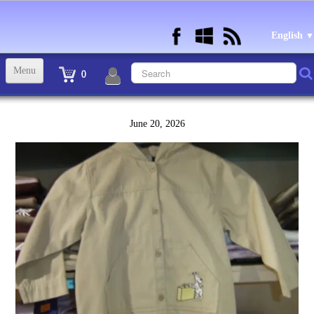
English
▼
Menu
0
ACCUEIL
June 20, 2026
TINTIN STATUETTES, OBJETS ET VETEMENTS
▼
STATUETTES BD RESINE et PLOMB
▼
ANDRE FRANQUIN OBJETS ET VETEMENTS
▼
BECASSINE OU BETTY BOOP OBJETS ET VETEMENTS
▼
TEX AVERY OBJETS ET VETEMENTS
▼
WARNER OBJETS ET VETEMENTS
▼