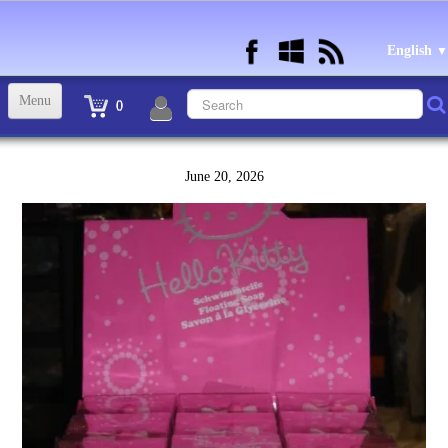
English
▼
Menu
0
ACCUEIL
June 20, 2026
TINTIN STATUETTES, OBJETS ET VETEMENTS
▼
STATUETTES BD RESINE et PLOMB
▼
ANDRE FRANQUIN OBJETS ET VETEMENTS
▼
BECASSINE OU BETTY BOOP OBJETS ET VETEMENTS
▼
TEX AVERY OBJETS ET VETEMENTS
▼
WARNER OBJETS ET VETEMENTS
▼