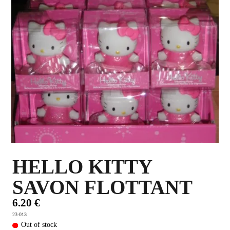
PLUS D'OBJETS ET VETEMENTS BD
▼
IDEES CADEAUX ET PLUS
▼
BYZANCE
▼
HELLO KITTY
SAVON FLOTTANT
6.20 €
23-013
Out of stock