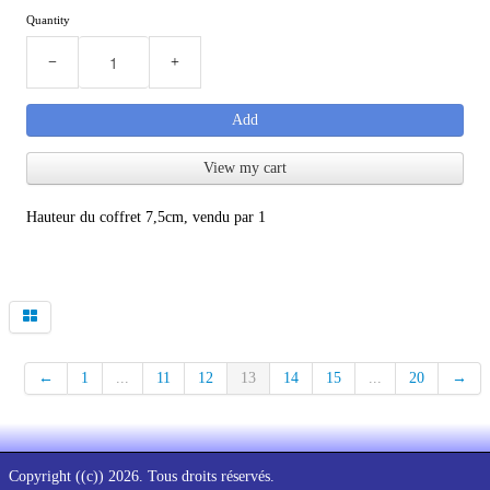
Quantity
−
+
Add
View my cart
Hauteur du coffret 7,5cm, vendu par 1
←
1
...
11
12
13
14
15
...
20
→
Copyright ((c)) 2026. Tous droits réservés.