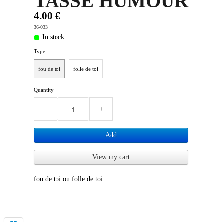
TASSE HUMOUR
4.00 €
PLUS D'OBJETS ET VETEMENTS BD
▼
36-033
In stock
IDEES CADEAUX ET PLUS
▼
Type
BYZANCE
▼
fou de toi
folle de toi
Quantity
−
+
Add
View my cart
fou de toi ou folle de toi