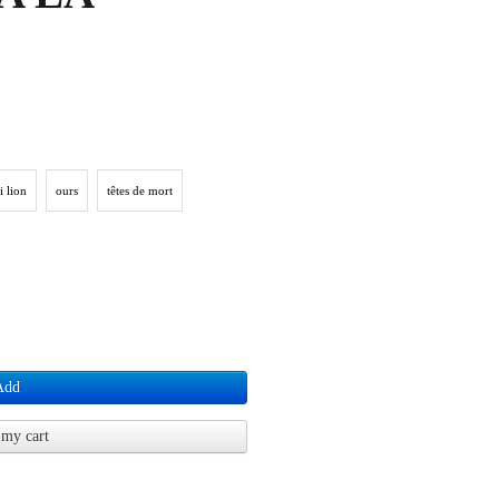
i lion
ours
têtes de mort
Add
my cart