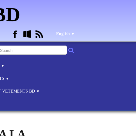
 BD
English
▼
B
▼
NTS
▼
ET VETEMENTS BD
▼
A LA