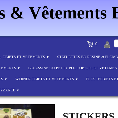
es & Vêtements
0
S, OBJETS ET VETEMENTS
STATUETTES BD RESINE et PLOM
▼
ETEMENTS
BECASSINE OU BETTY BOOP OBJETS ET VETEME
▼
TS
WARNER OBJETS ET VETEMENTS
PLUS D'OBJETS 
▼
▼
BYZANCE
▼
STICKERS 