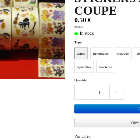
COUPE
0.50 €
36-042
In stock
Type
astres
perroquets
musique
ro
squelettes
sorcières
Quantity
−
+
View 
Par carré,