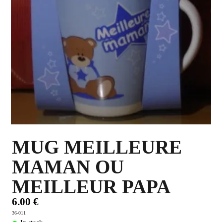
PLUS D'OBJETS ET VETEMENTS BD
▼
IDEES CADEAUX ET PLUS
▼
BYZANCE
▼
MUG MEILLEURE
MAMAN OU
MEILLEUR PAPA
6.00 €
36-011