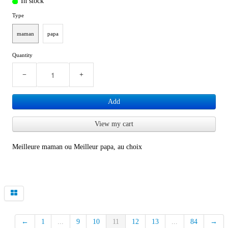
In stock
Type
maman
papa
Quantity
−
+
Add
View my cart
Meilleure maman ou Meilleur papa, au choix
←
1
...
9
10
11
12
13
...
84
→