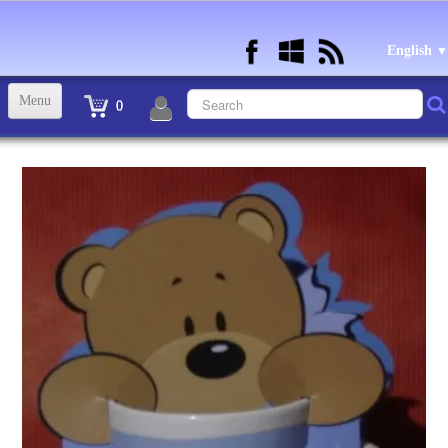
English
▼
Menu
0
ACCUEIL
TINTIN STATUETTES, OBJETS ET VETEMENTS
▼
STATUETTES BD RESINE et PLOMB
▼
ANDRE FRANQUIN OBJETS ET VETEMENTS
▼
BECASSINE OU BETTY BOOP OBJETS ET VETEMENTS
▼
TEX AVERY OBJETS ET VETEMENTS
▼
WARNER OBJETS ET VETEMENTS
▼