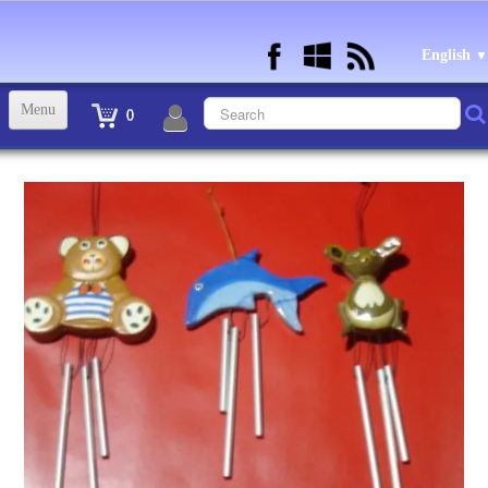
English
▼
Menu
0
ACCUEIL
TINTIN STATUETTES, OBJETS ET VETEMENTS
▼
STATUETTES BD RESINE et PLOMB
▼
ANDRE FRANQUIN OBJETS ET VETEMENTS
▼
BECASSINE OU BETTY BOOP OBJETS ET VETEMENTS
▼
TEX AVERY OBJETS ET VETEMENTS
▼
WARNER OBJETS ET VETEMENTS
▼