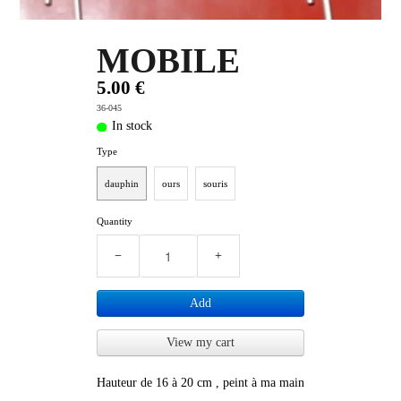
PLUS D'OBJETS ET VETEMENTS BD
▼
MOBILE
IDEES CADEAUX ET PLUS
▼
5.00 €
36-045
BYZANCE
▼
In stock
Type
dauphin
ours
souris
Quantity
−
+
Add
View my cart
Hauteur de 16 à 20 cm , peint à ma main