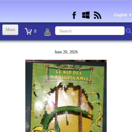
English
▼
Menu
0
ACCUEIL
June 20, 2026
TINTIN STATUETTES, OBJETS ET VETEMENTS
▼
STATUETTES BD RESINE et PLOMB
▼
ANDRE FRANQUIN OBJETS ET VETEMENTS
▼
BECASSINE OU BETTY BOOP OBJETS ET VETEMENTS
▼
TEX AVERY OBJETS ET VETEMENTS
▼
WARNER OBJETS ET VETEMENTS
▼