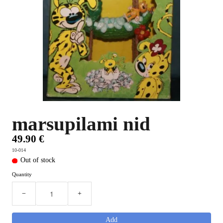
PLUS D'OBJETS ET VETEMENTS BD
▼
IDEES CADEAUX ET PLUS
▼
BYZANCE
▼
marsupilami nid
49.90 €
10-014
Out of stock
Quantity
−
+
Add