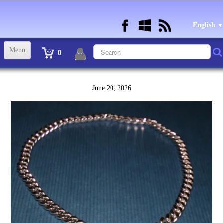
English
▼
Menu
0
ACCUEIL
June 20, 2026
TINTIN STATUETTES, OBJETS ET VETEMENTS
▼
STATUETTES BD RESINE et PLOMB
▼
ANDRE FRANQUIN OBJETS ET VETEMENTS
▼
BECASSINE OU BETTY BOOP OBJETS ET VETEMENTS
▼
TEX AVERY OBJETS ET VETEMENTS
▼
WARNER OBJETS ET VETEMENTS
▼