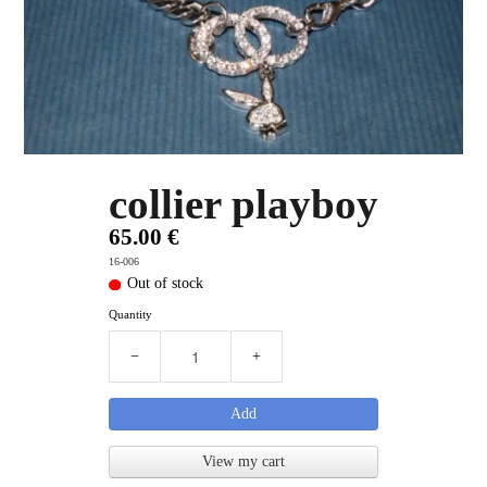
PLUS D'OBJETS ET VETEMENTS BD
▼
IDEES CADEAUX ET PLUS
▼
BYZANCE
▼
collier playboy
65.00 €
16-006
Out of stock
Quantity
−
+
Add
View my cart