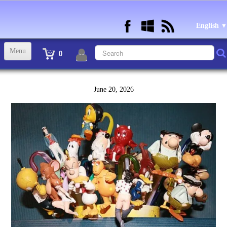
English
▼
Menu
0
ACCUEIL
June 20, 2026
TINTIN STATUETTES, OBJETS ET VETEMENTS
▼
STATUETTES BD RESINE et PLOMB
▼
ANDRE FRANQUIN OBJETS ET VETEMENTS
▼
BECASSINE OU BETTY BOOP OBJETS ET VETEMENTS
▼
TEX AVERY OBJETS ET VETEMENTS
▼
WARNER OBJETS ET VETEMENTS
▼