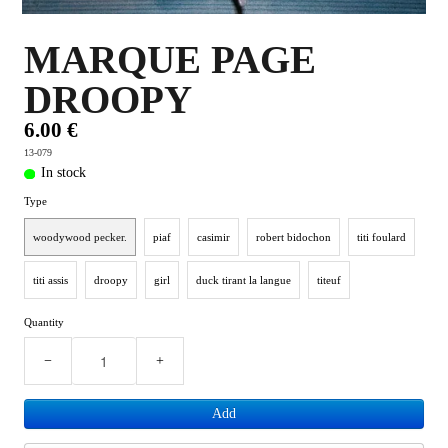
PLUS D'OBJETS ET VETEMENTS BD
▼
MARQUE PAGE
IDEES CADEAUX ET PLUS
DROOPY
▼
6.00 €
BYZANCE
▼
13-079
In stock
Type
woodywood pecker.
piaf
casimir
robert bidochon
titi foulard
titi assis
droopy
girl
duck tirant la langue
titeuf
Quantity
−
+
Add