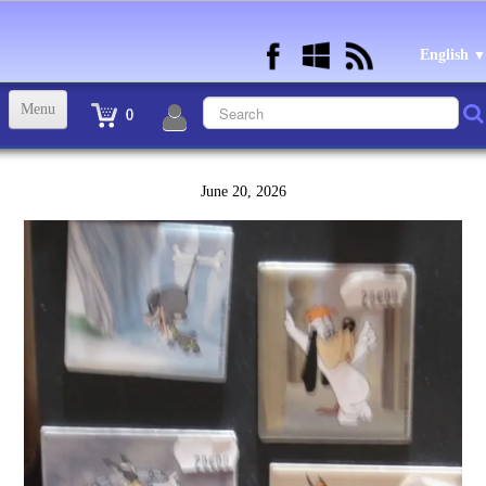
English
▼
Menu
0
ACCUEIL
June 20, 2026
TINTIN STATUETTES, OBJETS ET VETEMENTS
▼
STATUETTES BD RESINE et PLOMB
▼
ANDRE FRANQUIN OBJETS ET VETEMENTS
▼
BECASSINE OU BETTY BOOP OBJETS ET VETEMENTS
▼
TEX AVERY OBJETS ET VETEMENTS
▼
WARNER OBJETS ET VETEMENTS
▼