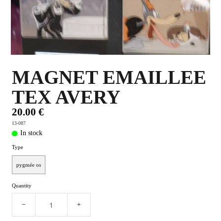
PLUS D'OBJETS ET VETEMENTS BD
▼
IDEES CADEAUX ET PLUS
▼
BYZANCE
▼
MAGNET EMAILLEE
TEX AVERY
20.00 €
13-087
In stock
Type
pygmée os
Quantity
−
+