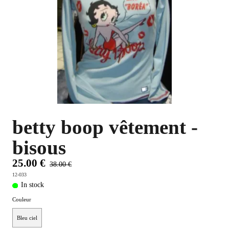
PLUS D'OBJETS ET VETEMENTS BD
▼
IDEES CADEAUX ET PLUS
▼
BYZANCE
▼
betty boop vêtement -
bisous
25.00 €
38.00 €
12-033
In stock
Couleur
Bleu ciel