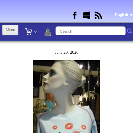
English
▼
Menu
0
ACCUEIL
June 20, 2026
TINTIN STATUETTES, OBJETS ET VETEMENTS
▼
STATUETTES BD RESINE et PLOMB
▼
ANDRE FRANQUIN OBJETS ET VETEMENTS
▼
BECASSINE OU BETTY BOOP OBJETS ET VETEMENTS
▼
TEX AVERY OBJETS ET VETEMENTS
▼
WARNER OBJETS ET VETEMENTS
▼