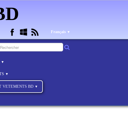
 BD
Français
▼
B
▼
NTS
▼
ET VETEMENTS BD
▼