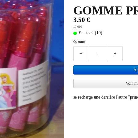
GOMME PR
3.50 €
17-080
En stock (10)
Quantité
−
+
Aj
Voir m
se recharge une derrière l'autre "pri