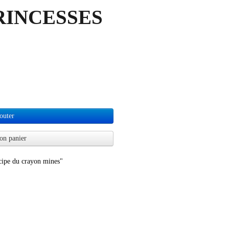
INCESSES
outer
on panier
ncipe du crayon mines"