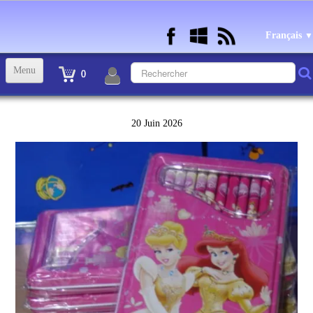
Français
▼
Menu
0
ACCUEIL
20 Juin 2026
TINTIN STATUETTES, OBJETS ET VETEMENTS
▼
STATUETTES BD RESINE et PLOMB
▼
ANDRE FRANQUIN OBJETS ET VETEMENTS
▼
BECASSINE OU BETTY BOOP OBJETS ET VETEMENTS
▼
TEX AVERY OBJETS ET VETEMENTS
▼
WARNER OBJETS ET VETEMENTS
▼