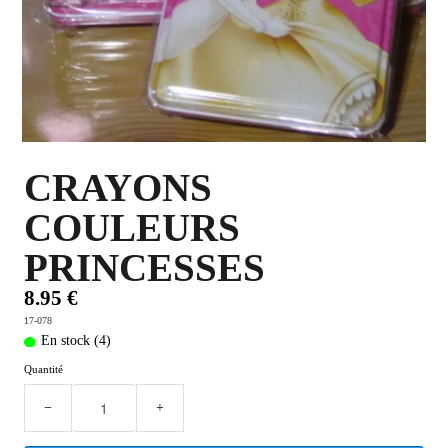
PLUS D'OBJETS ET VETEMENTS BD
▼
IDEES CADEAUX ET PLUS
▼
BYZANCE
▼
CRAYONS
COULEURS
PRINCESSES
8.95 €
17-078
En stock (4)
Quantité
−
+