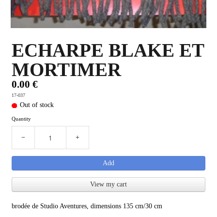
PLUS D'OBJETS ET VETEMENTS BD
▼
IDEES CADEAUX ET PLUS
▼
ECHARPE BLAKE ET
MORTIMER
BYZANCE
▼
0.00 €
17-037
Out of stock
Quantity
−
+
Add
View my cart
brodée de Studio Aventures, dimensions 135 cm/30 cm