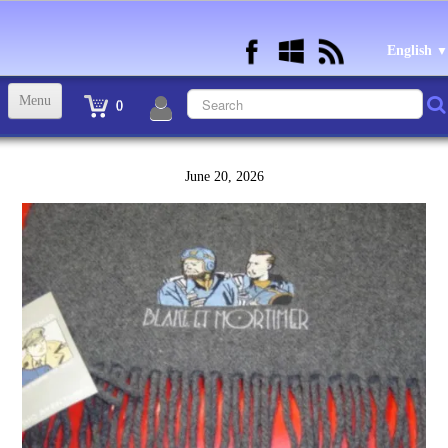
English
▼
Menu
0
ACCUEIL
June 20, 2026
TINTIN STATUETTES, OBJETS ET VETEMENTS
▼
STATUETTES BD RESINE et PLOMB
▼
ANDRE FRANQUIN OBJETS ET VETEMENTS
▼
BECASSINE OU BETTY BOOP OBJETS ET VETEMENTS
▼
TEX AVERY OBJETS ET VETEMENTS
▼
WARNER OBJETS ET VETEMENTS
▼