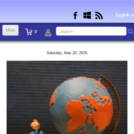
English
▼
Menu
0
ACCUEIL
Saturday, June 20, 2026
TINTIN STATUETTES, OBJETS ET VETEMENTS
▼
STATUETTES BD RESINE et PLOMB
▼
ANDRE FRANQUIN OBJETS ET VETEMENTS
▼
BECASSINE OU BETTY BOOP OBJETS ET VETEMENTS
▼
TEX AVERY OBJETS ET VETEMENTS
▼
WARNER OBJETS ET VETEMENTS
▼