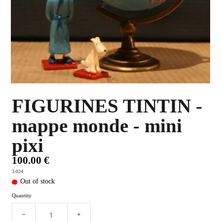
PLUS D'OBJETS ET VETEMENTS BD
▼
IDEES CADEAUX ET PLUS
▼
BYZANCE
▼
FIGURINES TINTIN -
mappe monde - mini
pixi
100.00 €
3-024
Out of stock
Quantity
−
+