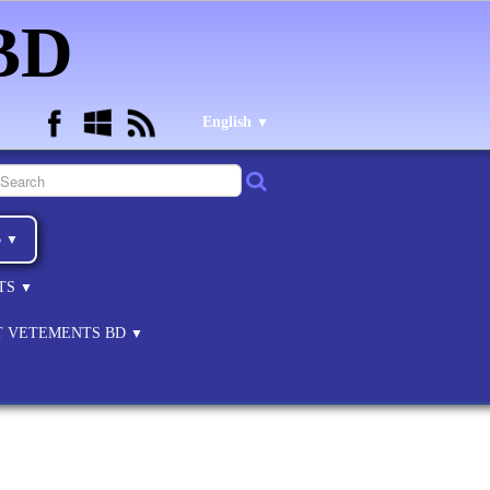
 BD
English
▼
B
▼
NTS
▼
ET VETEMENTS BD
▼