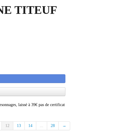
INE TITEUF
rsonnages, laissé à 39€ pas de certificat
12
13
14
...
28
→