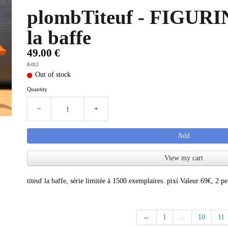
plombTiteuf - FIGUR
la baffe
49.00 €
8-012
Out of stock
Quantity
−
+
Add
View my cart
titeuf la baffe, série limitée à 1500 exemplaires. pixi Valeur 69€, 2 pe
←
1
...
10
11