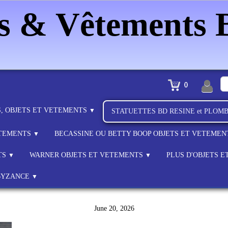
es & Vêtements
0
S, OBJETS ET VETEMENTS
▼
STATUETTES BD RESINE et PLOM
ETEMENTS
BECASSINE OU BETTY BOOP OBJETS ET VETEME
▼
TS
WARNER OBJETS ET VETEMENTS
PLUS D'OBJETS 
▼
▼
BYZANCE
▼
June 20, 2026