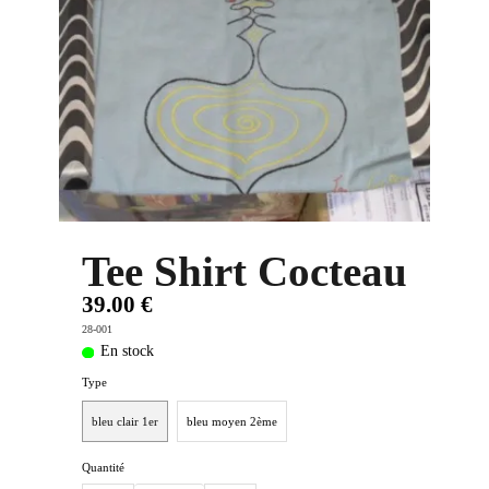
PLUS D'OBJETS ET VETEMENTS BD
▼
IDEES CADEAUX ET PLUS
▼
BYZANCE
▼
Tee Shirt Cocteau
39.00 €
28-001
En stock
Type
bleu clair 1er
bleu moyen 2ème
Quantité