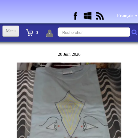
Français
▼
Menu
0
ACCUEIL
20 Juin 2026
TINTIN STATUETTES, OBJETS ET VETEMENTS
▼
STATUETTES BD RESINE et PLOMB
▼
ANDRE FRANQUIN OBJETS ET VETEMENTS
▼
BECASSINE OU BETTY BOOP OBJETS ET VETEMENTS
▼
TEX AVERY OBJETS ET VETEMENTS
▼
WARNER OBJETS ET VETEMENTS
▼