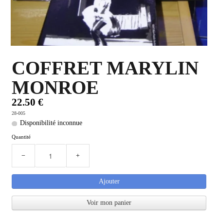
PLUS D'OBJETS ET VETEMENTS BD
▼
IDEES CADEAUX ET PLUS
▼
COFFRET MARYLIN
BYZANCE
▼
MONROE
22.50 €
28-005
Disponibilité inconnue
Quantité
−
+
Ajouter
Voir mon panier