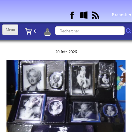
Français
▼
Menu
0
ACCUEIL
20 Juin 2026
TINTIN STATUETTES, OBJETS ET VETEMENTS
▼
STATUETTES BD RESINE et PLOMB
▼
ANDRE FRANQUIN OBJETS ET VETEMENTS
▼
BECASSINE OU BETTY BOOP OBJETS ET VETEMENTS
▼
TEX AVERY OBJETS ET VETEMENTS
▼
WARNER OBJETS ET VETEMENTS
▼