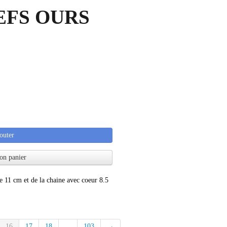
EFS OURS
outer
on panier
e 11 cm et de la chaine avec coeur 8.5
16
17
18
...
103
→