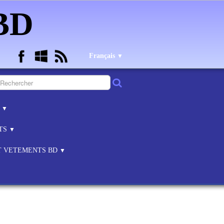
 BD
Français
▼
B
▼
NTS
▼
ET VETEMENTS BD
▼