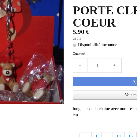
PORTE CL
COEUR
5.90 €
28-016
Disponibilité inconnue
Quantité
−
+
Aj
Voir m
longueur de la chaine avec ours résin
cm
←
1
...
14
15