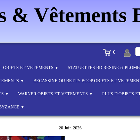
es & Vêtements
0
S, OBJETS ET VETEMENTS
STATUETTES BD RESINE et PLOM
▼
ETEMENTS
BECASSINE OU BETTY BOOP OBJETS ET VETEME
▼
TS
WARNER OBJETS ET VETEMENTS
PLUS D'OBJETS 
▼
▼
BYZANCE
▼
20 Juin 2026