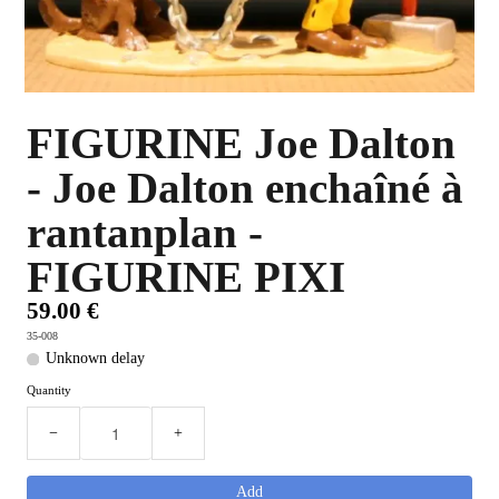
PLUS D'OBJETS ET VETEMENTS BD
▼
IDEES CADEAUX ET PLUS
▼
FIGURINE Joe Dalton
BYZANCE
▼
- Joe Dalton enchaîné à
rantanplan -
FIGURINE PIXI
59.00 €
35-008
Unknown delay
Quantity
−
+
Add