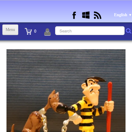
English
▼
Menu
0
ACCUEIL
TINTIN STATUETTES, OBJETS ET VETEMENTS
▼
STATUETTES BD RESINE et PLOMB
▼
ANDRE FRANQUIN OBJETS ET VETEMENTS
▼
BECASSINE OU BETTY BOOP OBJETS ET VETEMENTS
▼
TEX AVERY OBJETS ET VETEMENTS
▼
WARNER OBJETS ET VETEMENTS
▼