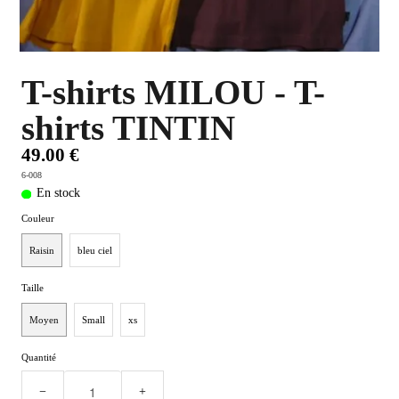
PLUS D'OBJETS ET VETEMENTS BD
▼
IDEES CADEAUX ET PLUS
▼
T-shirts MILOU - T-
shirts TINTIN
BYZANCE
▼
49.00 €
6-008
En stock
Couleur
Raisin
bleu ciel
Taille
Moyen
Small
xs
Quantité
−
+