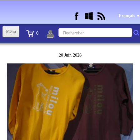
Français
▼
Menu
0
ACCUEIL
20 Juin 2026
TINTIN STATUETTES, OBJETS ET VETEMENTS
▼
STATUETTES BD RESINE et PLOMB
▼
ANDRE FRANQUIN OBJETS ET VETEMENTS
▼
BECASSINE OU BETTY BOOP OBJETS ET VETEMENTS
▼
TEX AVERY OBJETS ET VETEMENTS
▼
WARNER OBJETS ET VETEMENTS
▼