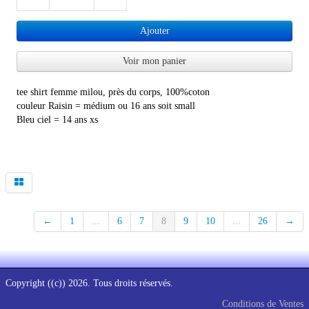
Ajouter
Voir mon panier
tee shirt femme milou, près du corps, 100%coton
couleur Raisin = médium ou 16 ans soit small
Bleu ciel = 14 ans xs
←
1
...
6
7
8
9
10
...
26
→
Copyright ((c)) 2026. Tous droits réservés.
Conditions de Ventes