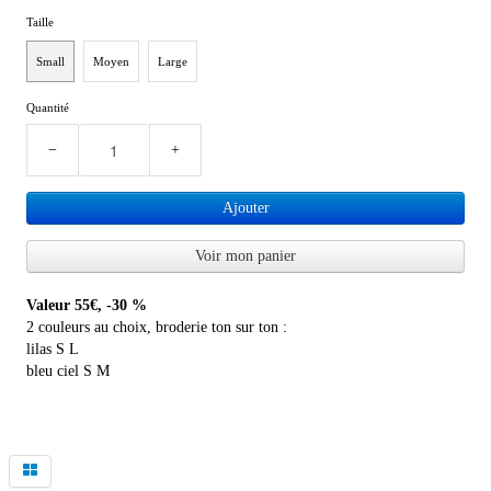
Taille
Small
Moyen
Large
Quantité
−
+
Ajouter
Voir mon panier
Valeur 55€, -30 %
2 couleurs au choix, broderie ton sur ton :
lilas S L
bleu ciel S M