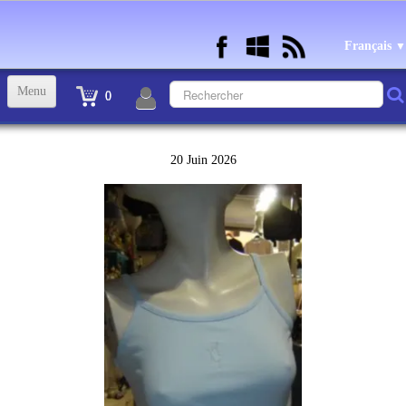
Français
▼
Menu
0
ACCUEIL
20 Juin 2026
TINTIN STATUETTES, OBJETS ET VETEMENTS
▼
STATUETTES BD RESINE et PLOMB
▼
ANDRE FRANQUIN OBJETS ET VETEMENTS
▼
BECASSINE OU BETTY BOOP OBJETS ET VETEMENTS
▼
TEX AVERY OBJETS ET VETEMENTS
▼
WARNER OBJETS ET VETEMENTS
▼