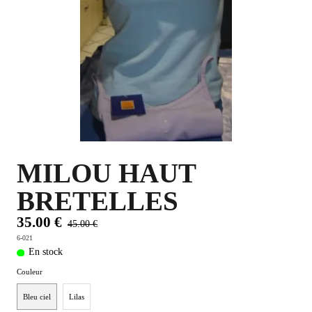
PLUS D'OBJETS ET VETEMENTS BD
▼
IDEES CADEAUX ET PLUS
▼
BYZANCE
▼
MILOU HAUT
BRETELLES
35.00 €
45.00 €
6-021
En stock
Couleur
Bleu ciel
Lilas