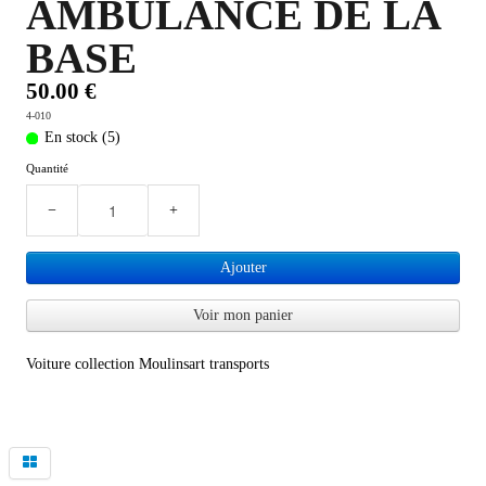
AMBULANCE DE LA
PLUS D'OBJETS ET VETEMENTS BD
▼
BASE
50.00 €
IDEES CADEAUX ET PLUS
▼
4-010
En stock (5)
BYZANCE
▼
Quantité
−
+
Ajouter
Voir mon panier
Voiture collection Moulinsart transports