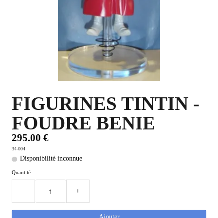
PLUS D'OBJETS ET VETEMENTS BD
▼
IDEES CADEAUX ET PLUS
▼
BYZANCE
▼
FIGURINES TINTIN -
FOUDRE BENIE
295.00 €
34-004
Disponibilité inconnue
Quantité
−
+
Ajouter