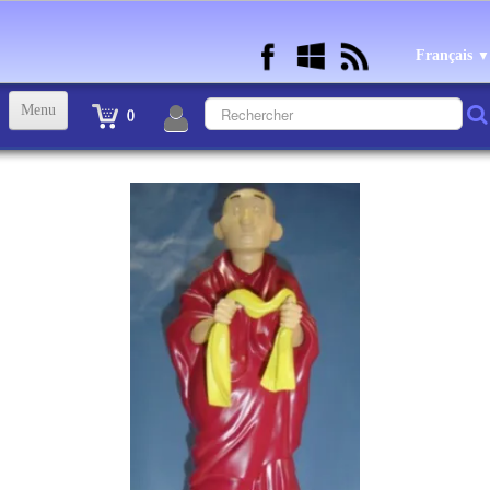
Français
▼
Menu
0
ACCUEIL
TINTIN STATUETTES, OBJETS ET VETEMENTS
▼
STATUETTES BD RESINE et PLOMB
▼
ANDRE FRANQUIN OBJETS ET VETEMENTS
▼
BECASSINE OU BETTY BOOP OBJETS ET VETEMENTS
▼
TEX AVERY OBJETS ET VETEMENTS
▼
WARNER OBJETS ET VETEMENTS
▼