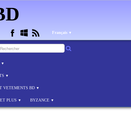
 BD
Français
▼
B
▼
NTS
▼
ET VETEMENTS BD
▼
 ET PLUS
BYZANCE
▼
▼