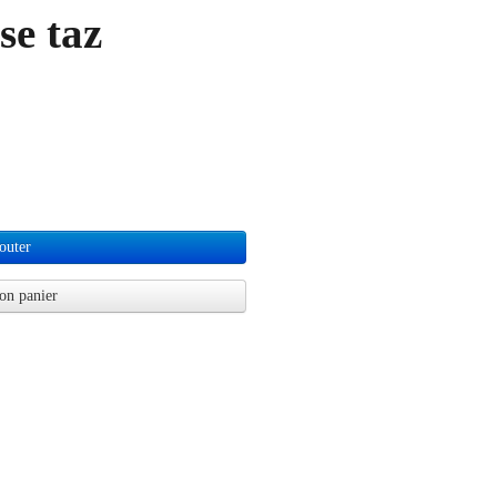
se taz
outer
on panier