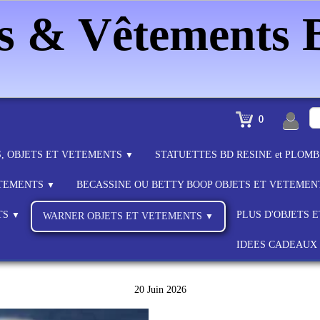
es & Vêtements
0
S, OBJETS ET VETEMENTS
STATUETTES BD RESINE et PLOM
▼
ETEMENTS
BECASSINE OU BETTY BOOP OBJETS ET VETEME
▼
TS
PLUS D'OBJETS 
▼
WARNER OBJETS ET VETEMENTS
▼
IDEES CADEAUX
20 Juin 2026