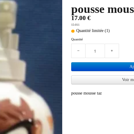
pousse mous
17.00 €
15-011
Quantité limitée (1)
Quantité
−
+
Aj
Voir m
pousse mousse taz