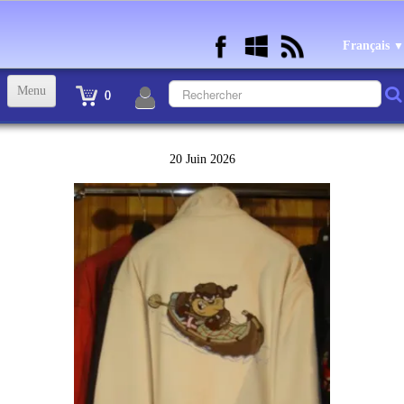
Français
▼
Menu
0
ACCUEIL
20 Juin 2026
TINTIN STATUETTES, OBJETS ET VETEMENTS
▼
STATUETTES BD RESINE et PLOMB
▼
ANDRE FRANQUIN OBJETS ET VETEMENTS
▼
BECASSINE OU BETTY BOOP OBJETS ET VETEMENTS
▼
TEX AVERY OBJETS ET VETEMENTS
▼
WARNER OBJETS ET VETEMENTS
▼