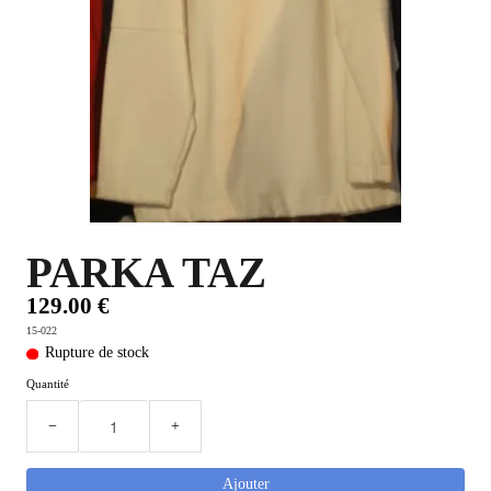
PLUS D'OBJETS ET VETEMENTS BD
▼
IDEES CADEAUX ET PLUS
▼
BYZANCE
▼
PARKA TAZ
129.00 €
15-022
Rupture de stock
Quantité
−
+
Ajouter