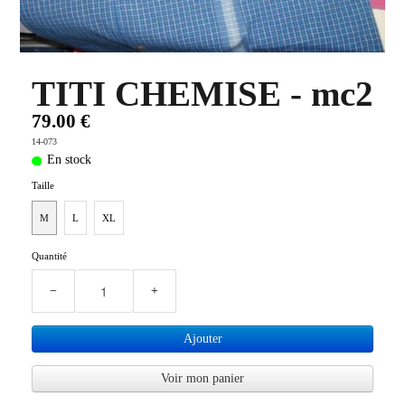
PLUS D'OBJETS ET VETEMENTS BD
▼
IDEES CADEAUX ET PLUS
▼
TITI CHEMISE - mc2
79.00 €
BYZANCE
▼
14-073
En stock
Taille
M
L
XL
Quantité
−
+
Ajouter
Voir mon panier