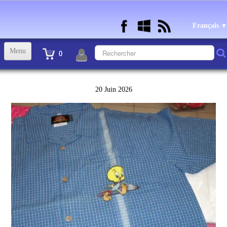
Français
▼
Menu
0
ACCUEIL
20 Juin 2026
TINTIN STATUETTES, OBJETS ET VETEMENTS
▼
STATUETTES BD RESINE et PLOMB
▼
ANDRE FRANQUIN OBJETS ET VETEMENTS
▼
BECASSINE OU BETTY BOOP OBJETS ET VETEMENTS
▼
TEX AVERY OBJETS ET VETEMENTS
▼
WARNER OBJETS ET VETEMENTS
▼