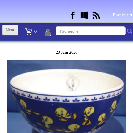
Français
▼
Menu
0
ACCUEIL
20 Juin 2026
TINTIN STATUETTES, OBJETS ET VETEMENTS
▼
STATUETTES BD RESINE et PLOMB
▼
ANDRE FRANQUIN OBJETS ET VETEMENTS
▼
BECASSINE OU BETTY BOOP OBJETS ET VETEMENTS
▼
TEX AVERY OBJETS ET VETEMENTS
▼
WARNER OBJETS ET VETEMENTS
▼