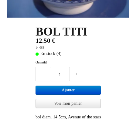
PLUS D'OBJETS ET VETEMENTS BD
▼
IDEES CADEAUX ET PLUS
▼
BOL TITI
12.50 €
BYZANCE
▼
14-063
En stock (4)
Quantité
−
+
Ajouter
Voir mon panier
bol diam. 14.5cm, Avenue of the stars