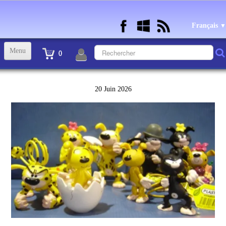
Français
▼
Menu
0
ACCUEIL
20 Juin 2026
TINTIN STATUETTES, OBJETS ET VETEMENTS
▼
STATUETTES BD RESINE et PLOMB
▼
ANDRE FRANQUIN OBJETS ET VETEMENTS
▼
BECASSINE OU BETTY BOOP OBJETS ET VETEMENTS
▼
TEX AVERY OBJETS ET VETEMENTS
▼
WARNER OBJETS ET VETEMENTS
▼