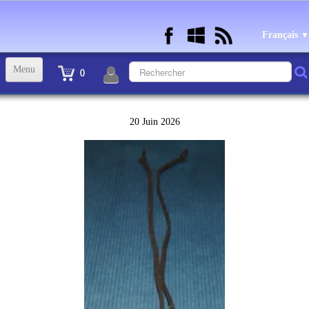
Français
▼
Menu
0
ACCUEIL
20 Juin 2026
TINTIN STATUETTES, OBJETS ET VETEMENTS
▼
STATUETTES BD RESINE et PLOMB
▼
ANDRE FRANQUIN OBJETS ET VETEMENTS
▼
BECASSINE OU BETTY BOOP OBJETS ET VETEMENTS
▼
TEX AVERY OBJETS ET VETEMENTS
▼
WARNER OBJETS ET VETEMENTS
▼