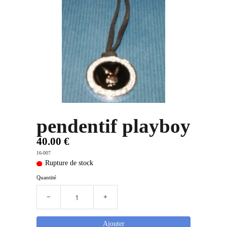
PLUS D'OBJETS ET VETEMENTS BD
▼
IDEES CADEAUX ET PLUS
▼
BYZANCE
▼
pendentif playboy
40.00 €
16-007
Rupture de stock
Quantité
−
+
Ajouter