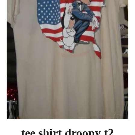
PLUS D'OBJETS ET VETEMENTS BD
▼
IDEES CADEAUX ET PLUS
▼
BYZANCE
▼
tee shirt droopy t2