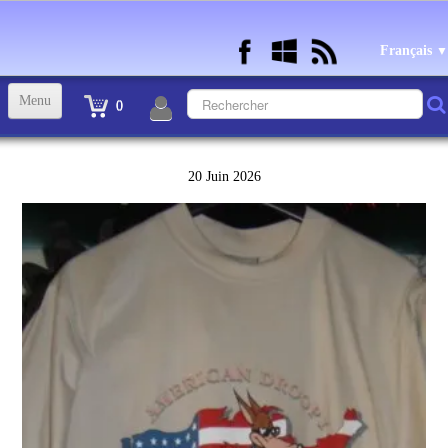
Français
▼
Menu
0
ACCUEIL
20 Juin 2026
TINTIN STATUETTES, OBJETS ET VETEMENTS
▼
STATUETTES BD RESINE et PLOMB
▼
ANDRE FRANQUIN OBJETS ET VETEMENTS
▼
BECASSINE OU BETTY BOOP OBJETS ET VETEMENTS
▼
TEX AVERY OBJETS ET VETEMENTS
▼
WARNER OBJETS ET VETEMENTS
▼