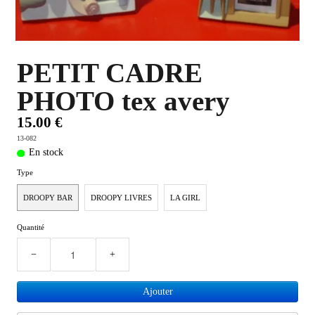
PLUS D'OBJETS ET VETEMENTS BD
▼
IDEES CADEAUX ET PLUS
▼
PETIT CADRE
PHOTO tex avery
BYZANCE
▼
15.00 €
13-082
En stock
Type
DROOPY BAR
DROOPY LIVRES
LA GIRL
Quantité
−
+
Ajouter