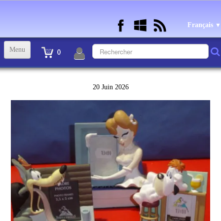
Français
▼
Menu
0
ACCUEIL
20 Juin 2026
TINTIN STATUETTES, OBJETS ET VETEMENTS
▼
STATUETTES BD RESINE et PLOMB
▼
ANDRE FRANQUIN OBJETS ET VETEMENTS
▼
BECASSINE OU BETTY BOOP OBJETS ET VETEMENTS
▼
TEX AVERY OBJETS ET VETEMENTS
▼
WARNER OBJETS ET VETEMENTS
▼