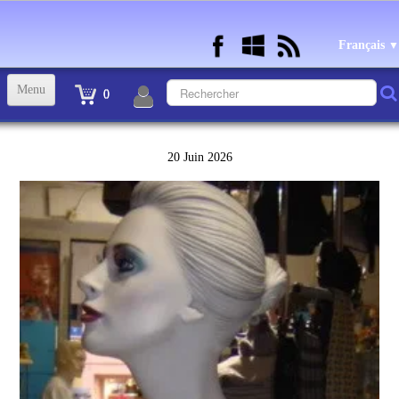
Français
▼
Menu
0
ACCUEIL
20 Juin 2026
TINTIN STATUETTES, OBJETS ET VETEMENTS
▼
STATUETTES BD RESINE et PLOMB
▼
ANDRE FRANQUIN OBJETS ET VETEMENTS
▼
BECASSINE OU BETTY BOOP OBJETS ET VETEMENTS
▼
TEX AVERY OBJETS ET VETEMENTS
▼
WARNER OBJETS ET VETEMENTS
▼