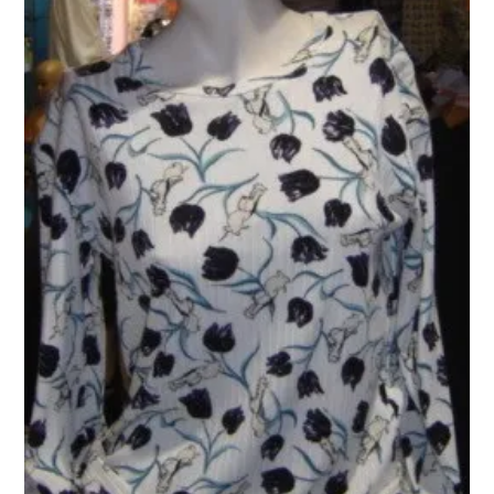
PLUS D'OBJETS ET VETEMENTS BD
▼
IDEES CADEAUX ET PLUS
▼
BYZANCE
▼