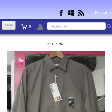
Français
▼
Menu
0
ACCUEIL
20 Juin 2026
TINTIN STATUETTES, OBJETS ET VETEMENTS
▼
STATUETTES BD RESINE et PLOMB
▼
ANDRE FRANQUIN OBJETS ET VETEMENTS
▼
BECASSINE OU BETTY BOOP OBJETS ET VETEMENTS
▼
TEX AVERY OBJETS ET VETEMENTS
▼
WARNER OBJETS ET VETEMENTS
▼