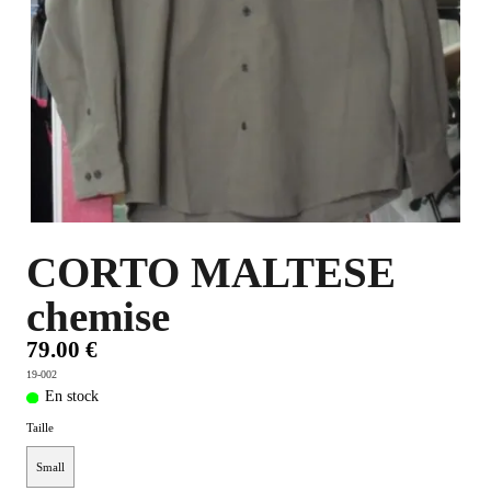
PLUS D'OBJETS ET VETEMENTS BD
▼
IDEES CADEAUX ET PLUS
▼
BYZANCE
▼
CORTO MALTESE
chemise
79.00 €
19-002
En stock
Taille
Small