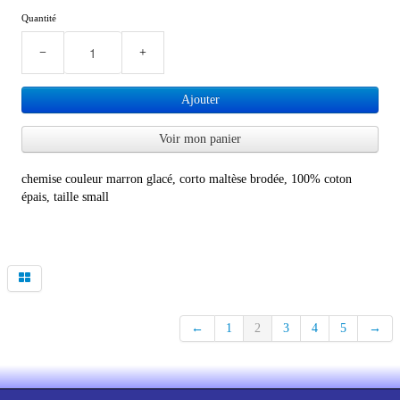
Quantité
−
+
Ajouter
Voir mon panier
chemise couleur marron glacé, corto maltèse brodée, 100% coton
épais, taille small
←
1
2
3
4
5
→