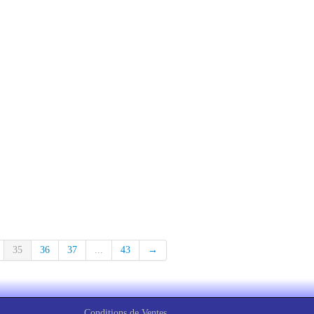
35
36
37
...
43
→
Conditions de Ventes