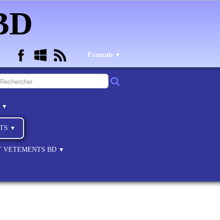
 BD
Français
▼
B
▼
NTS
▼
ET VETEMENTS BD
▼