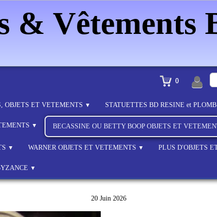
es & Vêtements
0
S, OBJETS ET VETEMENTS
STATUETTES BD RESINE et PLOM
▼
ETEMENTS
▼
BECASSINE OU BETTY BOOP OBJETS ET VETEME
TS
WARNER OBJETS ET VETEMENTS
PLUS D'OBJETS 
▼
▼
BYZANCE
▼
20 Juin 2026