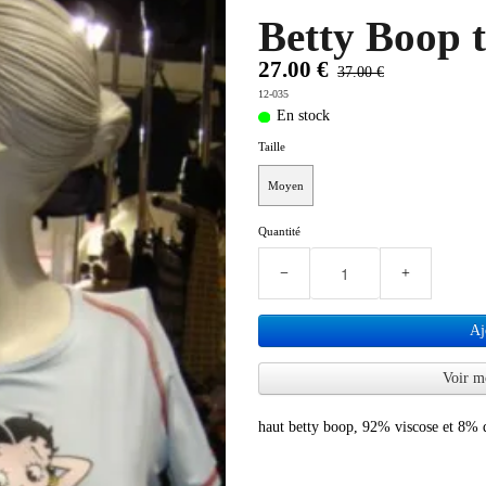
Betty Boop t
27.00 €
37.00 €
12-035
En stock
Taille
Moyen
Quantité
−
+
Aj
Voir m
haut betty boop, 92% viscose et 8% d