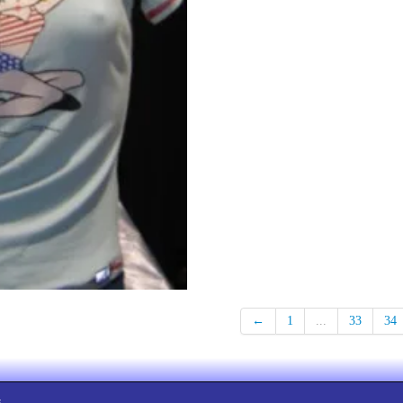
←
1
...
33
34
.