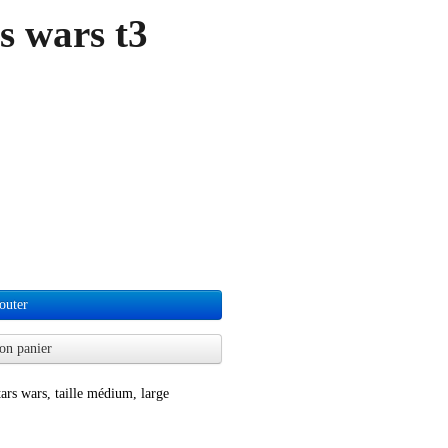
rs wars t3
outer
on panier
tars wars, taille médium, large