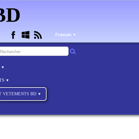
 BD
Français
▼
B
▼
NTS
▼
ET VETEMENTS BD
▼