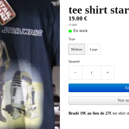
tee shirt sta
19.00 €
17-039
En stock
Type
Médium
Large
Quantité
−
+
Aj
Voir m
Bradé 19€ au lieu de 27€
tee shirt s