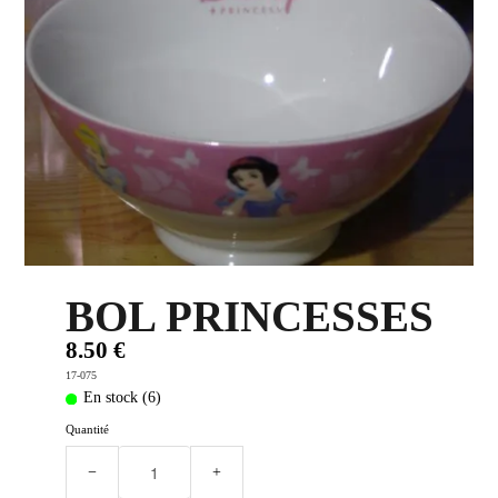
PLUS D'OBJETS ET VETEMENTS BD
▼
IDEES CADEAUX ET PLUS
▼
BYZANCE
▼
BOL PRINCESSES
8.50 €
17-075
En stock (6)
Quantité
−
+