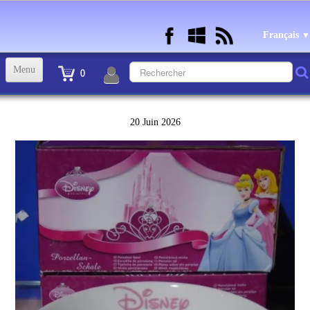
Français
▼
Menu
0
ACCUEIL
20 Juin 2026
TINTIN STATUETTES, OBJETS ET VETEMENTS
▼
STATUETTES BD RESINE et PLOMB
▼
ANDRE FRANQUIN OBJETS ET VETEMENTS
▼
BECASSINE OU BETTY BOOP OBJETS ET VETEMENTS
▼
TEX AVERY OBJETS ET VETEMENTS
▼
WARNER OBJETS ET VETEMENTS
▼