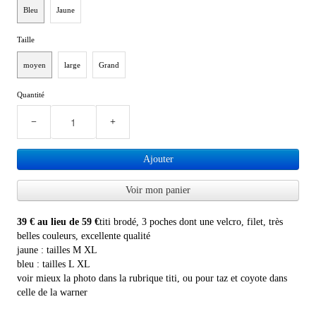
Bleu
Jaune
PLUS D'OBJETS ET VETEMENTS BD
▼
Taille
IDEES CADEAUX ET PLUS
▼
moyen
large
Grand
BYZANCE
Quantité
▼
−
+
Ajouter
Voir mon panier
39 € au lieu de 59 €
titi brodé, 3 poches dont une velcro, filet, très
belles couleurs, excellente qualité
jaune : tailles M XL
bleu : tailles L XL
voir mieux la photo dans la rubrique titi, ou pour taz et coyote dans
celle de la warner