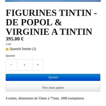
PLUS D'OBJETS ET VETEMENTS BD
▼
FIGURINES TINTIN -
DE POPOL &
IDEES CADEAUX ET PLUS
▼
VIRGINIE A TINTIN
BYZANCE
▼
395.00 €
3-009
Quantité limitée (2)
Quantité
−
+
Ajouter
Voir mon panier
4 scènes, dimensions de 55mm à 77mm, 1000 exemplaires