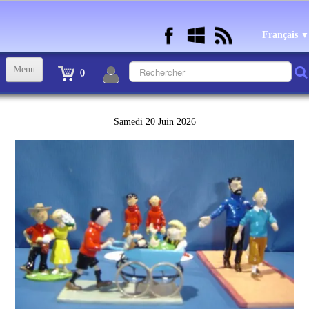
Français
▼
Menu
0
ACCUEIL
Samedi 20 Juin 2026
TINTIN STATUETTES, OBJETS ET VETEMENTS
▼
STATUETTES BD RESINE et PLOMB
▼
ANDRE FRANQUIN OBJETS ET VETEMENTS
▼
BECASSINE OU BETTY BOOP OBJETS ET VETEMENTS
▼
TEX AVERY OBJETS ET VETEMENTS
▼
WARNER OBJETS ET VETEMENTS
▼