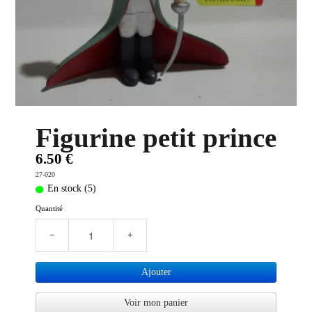
PLUS D'OBJETS ET VETEMENTS BD
▼
IDEES CADEAUX ET PLUS
▼
BYZANCE
▼
Figurine petit prince
6.50 €
27-020
En stock (5)
Quantité
−
+
Ajouter
Voir mon panier