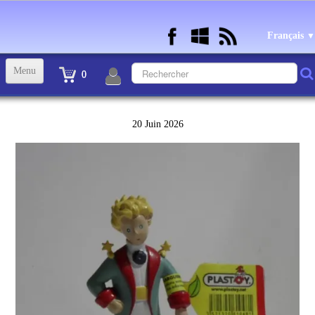
Français
▼
Menu
0
ACCUEIL
20 Juin 2026
TINTIN STATUETTES, OBJETS ET VETEMENTS
▼
STATUETTES BD RESINE et PLOMB
▼
ANDRE FRANQUIN OBJETS ET VETEMENTS
▼
BECASSINE OU BETTY BOOP OBJETS ET VETEMENTS
▼
TEX AVERY OBJETS ET VETEMENTS
▼
WARNER OBJETS ET VETEMENTS
▼