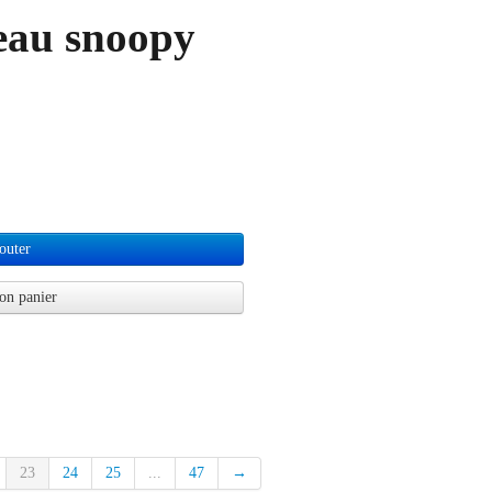
seau snoopy
outer
on panier
23
24
25
...
47
→