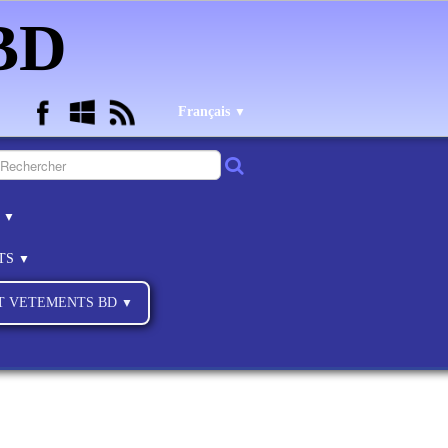
 BD
Français
▼
B
▼
NTS
▼
ET VETEMENTS BD
▼