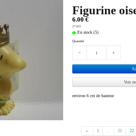
Figurine oi
6.00 €
27-023
En stock (5)
Quantité
−
+
Aj
Voir m
environ 6 cm de hauteur
←
1
...
21
22