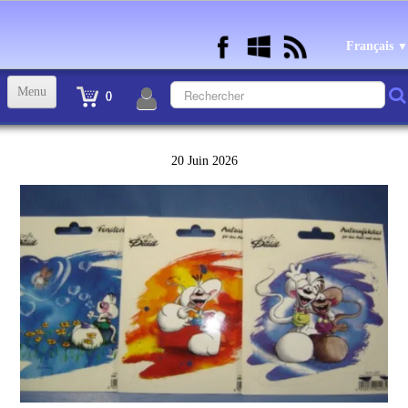
Français
▼
Menu
0
ACCUEIL
20 Juin 2026
TINTIN STATUETTES, OBJETS ET VETEMENTS
▼
STATUETTES BD RESINE et PLOMB
▼
ANDRE FRANQUIN OBJETS ET VETEMENTS
▼
BECASSINE OU BETTY BOOP OBJETS ET VETEMENTS
▼
TEX AVERY OBJETS ET VETEMENTS
▼
WARNER OBJETS ET VETEMENTS
▼