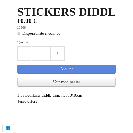
STICKERS DIDDL
PLUS D'OBJETS ET VETEMENTS BD
▼
10.00 €
IDEES CADEAUX ET PLUS
▼
20-006
Disponibilité inconnue
BYZANCE
▼
Quantité
−
+
Ajouter
Voir mon panier
3 autocollants diddl, dim. net 10/10cm
4ème offert