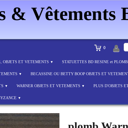
es & Vêtements
0
S, OBJETS ET VETEMENTS
STATUETTES BD RESINE et PLOM
▼
ETEMENTS
BECASSINE OU BETTY BOOP OBJETS ET VETEME
▼
TS
WARNER OBJETS ET VETEMENTS
PLUS D'OBJETS 
▼
▼
BYZANCE
▼
plomb Warn