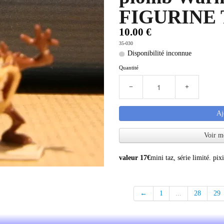
FIGURINE 
10.00 €
35-030
Disponibilité inconnue
Quantité
−
+
Aj
Voir m
valeur 17€
mini taz, série limité. pixi
←
1
...
28
29