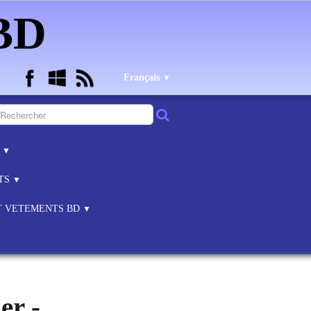
 BD
Français
▼
B
▼
NTS
▼
ET VETEMENTS BD
▼
er -