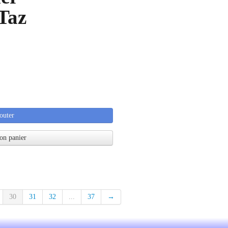
Taz
outer
on panier
30
31
32
...
37
→